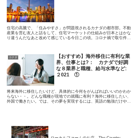
住宅の高騰で、「住みやすさ」が問題視されるカナダの都市部。不動
産業を営む友人と話をして、住宅マーケットの仕組みが日本とはかな
り違うんだなあと改めて感じている今日この頃。コロナ禍で取引件数
は減っているものの、カナダの大都市部では、住宅販売価格はまだま
だ上昇傾向にあります。
【おすすめ】海外移住に有利な業
カナダ
界、仕事とは?： カナダで好調
な８業界と職種、給与水準など:
２021 ①
将来海外に移住したいけど、具体的に今何をがんばればいいのかわか
らない・・。どんな職種が現地での就職に有利？海外に移住したい、
外国で働きたい。では、その夢を実現するには、英語の勉強だけやっ
ていればいいのでしょうか?日本語や、日本での経験が直接...
ローカルファームのお店 The Country