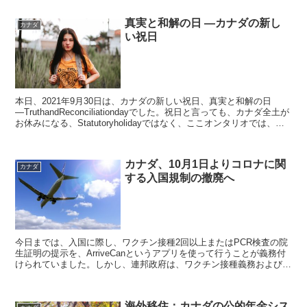
真実と和解の日 ―カナダの新し
カナダ
い祝日
本日、2021年9月30日は、カナダの新しい祝日、真実と和解の日
―TruthandReconciliationdayでした。祝日と言っても、カナダ全土が
お休みになる、Statutoryholidayではなく、ここオンタリオでは、連
邦政府管轄...
カナダ、10月1日よりコロナに関
カナダ
する入国規制の撤廃へ
今日までは、入国に際し、ワクチン接種2回以上またはPCR検査の院
生証明の提示を、ArriveCanというアプリを使って行うことが義務付
けられていました。しかし、連邦政府は、ワクチン接種義務および
PCR院生検査結果を入国の条件から廃止すること...
海外移住：カナダの公的年金シス