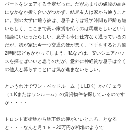
パートをシェアする予定だった。だがあまりの値段の高さ
になかなか折り合いがつかず、結局友人は家から通うこと
に。別の大学に通う彼は、息子よりは通学時間も距離も短
いらしく、ここまで高い家賃を払うのは馬鹿らしいという
結論にいたったらしい。息子も今は仕方なく通っているの
だが、我が家は今一つ交通の便が悪く、下手をすると片道
2時間ほどもかかってしまう。私などは、安いシェアハウ
スを探せばいいと思うのだが、意外に神経質な息子は全く
の他人と暮らすことには気が進まないらしい。
というわけでワン・ベッドルーム（１LDK）かバチェラー
（１Kまたはワンルーム）の賃貸物件を探しているのです
が・・・・
トロント市街地から地下鉄の便がいいところ、となる
と・・・なんと月１８－20万円が相場のようで